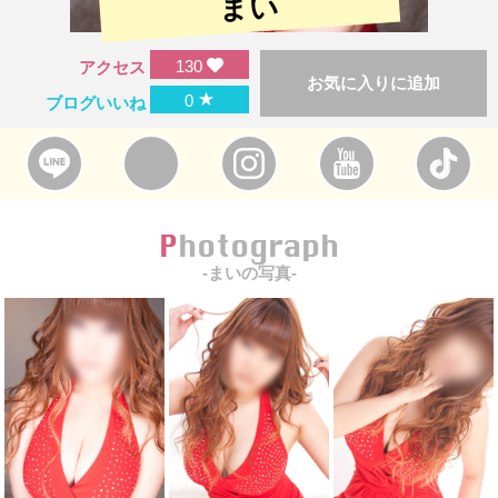
まい
130
アクセス
お気に入りに追加
★
0
ブログいいね
Photograph
-まいの写真-