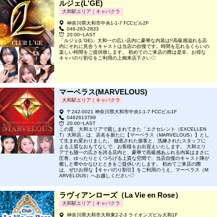
ルジェ(L'GE)
大和駅エリア｜キャバクラ
神奈川県大和市中央1-1-7 FCCビル2F
046-263-2833
20:00~LAST
「ルジェ(L'GE)」大和一の広い店内に豪華な内装は!!高級感溢れる店
内にそれに見合うキャストは当店の自慢です。時間を忘れるくらいの
楽しい時間をご提供致します。 初めてのご来店の際は是非、お得な
キャバのり割引をご利用の上御来店下さい♡
マーベラス(MARVELOUS)
大和駅エリア｜キャバクラ
〒242-0021 神奈川県大和市中央1-1-7 FCCビル1F
0462613789
20:00~LAST
この度、大和エリアで親しまれてきた「エクセレント（EXCELLEN
T）大和店」は、店名を新たに【マーベラス（MARVELOUS）】とし
て生まれ変わりました。 徹底された接客と、洗練されたスタッフに
よる上質なおもてなしで、お客様をお出迎えいたします。 大和エリ
アでも随一の広さを誇る店内と、豪華で高級感あふれる内装はまさに
圧巻。ゆったりとくつろげる上質な空間で、当店自慢のキャスト陣が
癒しと華やかなひとときをご提供いたします。 初めてご来店の際
は、ぜひお得な【キャバのり割引】をご利用のうえ、マーベラス（M
ARVELOUS）へお越しください♡
ラヴィアンローズ（La Vie en Rose）
大和駅エリア｜キャバクラ
神奈川県大和市大和東2-2-3 ライオンズビル大和1F