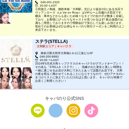
046-261-2320
20:00~LAST
小田急江ノ島線、相鉄本線「大和駅」北口より徒歩2分にある当店ラ
ヴィアンローズ（La Vie en Rose）はVIPルーム完備の大型店です。
横浜・厚木などからも近いため様々なタイプの女の子が数多く在籍し
ており、お客様にぴったりなキャストが見つかるはず! 飲み放題のお
酒もご用意しておりますので明朗会計で安心してお楽しみ頂けます。
初めてのお客様はぜひお得なキャバのり割引クーポンをご利用の上ご
来店下さいませ。
ステラ(STELLA)
大和駅エリア｜キャバクラ
神奈川県大和市大和南1-4-11三栄ビル5F
046-200-8993
20:00 〜LAST
2024年5月末大和トップクラスのキャバクラがグランドオープン！！
その名も「STELLA（ステラ）」。 洗練された美女と美しい時間を
一緒に過ごせるお店が大和にできたとあって話題のお店です。 大和
の夜を明るく輝かせてくれることになりそうなので、ぜひアナタのい
きつけリストに加えていただければと思います。 キャバのり特典で
お安くご利用ください！
キャバのり公式SNS