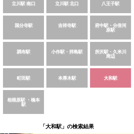
立川駅 南口
立川駅 北口
八王子駅
国分寺駅
吉祥寺駅
府中駅・分倍河
原駅
調布駅
小作駅・拝島駅
所沢駅・久米川
周辺
町田駅
本厚木駅
大和駅
相模原駅 ・橋本
駅
「大和駅」の検索結果