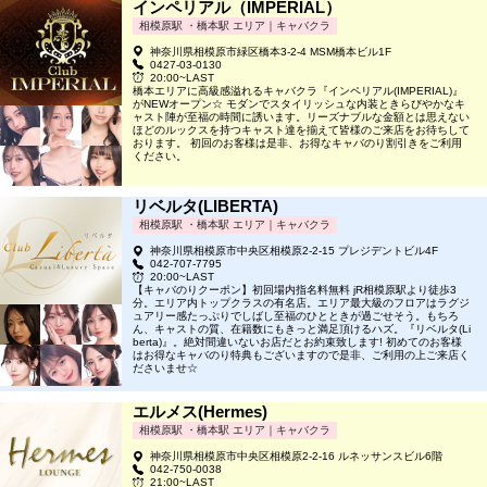
インペリアル（IMPERIAL）
相模原駅 ・橋本駅 エリア｜キャバクラ
神奈川県相模原市緑区橋本3-2-4 MSM橋本ビル1F
0427-03-0130
20:00~LAST
橋本エリアに高級感溢れるキャバクラ『インペリアル(IMPERIAL)』
がNEWオープン☆ モダンでスタイリッシュな内装ときらびやかなキ
ャスト陣が至福の時間に誘います。リーズナブルな金額とは思えない
ほどのルックスを持つキャスト達を揃えて皆様のご来店をお待ちして
おります。 初回のお客様は是非、お得なキャバのり割引きをご利用
ください。
リベルタ(LIBERTA)
相模原駅 ・橋本駅 エリア｜キャバクラ
神奈川県相模原市中央区相模原2-2-15 プレジデントビル4F
042-707-7795
20:00~LAST
【キャバのりクーポン】初回場内指名料無料 jR相模原駅より徒歩3
分。エリア内トップクラスの有名店。エリア最大級のフロアはラグジ
ュアリー感たっぷりでしばし至福のひとときが過ごせそう。もちろ
ん、キャストの質、在籍数にもきっと満足頂けるハズ。『リベルタ(Li
berta)』。絶対間違いないお店だとお約束致します! 初めてのお客様
はお得なキャバのり特典もございますので是非、ご利用の上ご来店く
ださいませ☆
エルメス(Hermes)
相模原駅 ・橋本駅 エリア｜キャバクラ
神奈川県相模原市中央区相模原2-2-16 ルネッサンスビル6階
042-750-0038
21:00~LAST