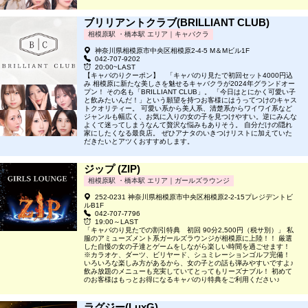
ブリリアントクラブ(BRILLIANT CLUB)
相模原駅 ・橋本駅 エリア｜キャバクラ
神奈川県相模原市中央区相模原2-4-5 M＆Mビル1F
042-707-9202
20:00~LAST
【キャバのりクーポン】 「キャバのり見たで初回セット4000円込
み 相模原に新たな美しさを魅せるキャバクラが2024年グランドオー
プン！ その名も「BRILLIANT CLUB」。 「今日はとにかく可愛い子
と飲みたいんだ！」という願望を持つお客様にはうってつけのキャス
トクオリティー。 可愛い系から美人系、清楚系からワイワイ系など
ジャンルも幅広く、お気に入りの女の子を見つけやすい。逆にみんな
よくて迷ってしまうなんて贅沢な悩みもありそう。 自分だけの隠れ
家にしたくなる最良店。 ぜひアナタのいきつけリストに加えていた
だきたいとアツくおすすめします。
ジップ (ZIP)
相模原駅 ・橋本駅 エリア｜ガールズラウンジ
252-0231 神奈川県相模原市中央区相模原2-2-15プレジデントビ
ルB1F
042-707-7796
19:00～LAST
「キャバのり見たでの割引特典 初回 90分2,500円（税サ別）」 私
服のアミューズメント系ガールズラウンジが相模原に上陸！！ 厳選
した自慢の女の子達とゲームをしながら楽しい時間を過ごせます！
※カラオケ、ダーツ、ビリヤード、シュミレーションゴルフ完備！
いろいろな楽しみ方があるから、女の子との話も弾みやすいですよ♪
飲み放題のメニューも充実していてとってもリーズナブル！ 初めて
のお客様はもっとお得になるキャバのり特典をご利用ください♪
ラグジー(LuxG)