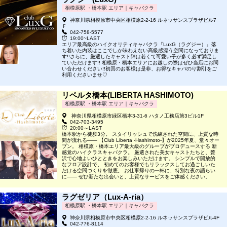
相模原駅 ・橋本駅 エリア｜キャバクラ
神奈川県相模原市中央区相模原2-2-16 ルネッサンスプラザビル7
Ｆ
042-758-5577
19:00~LAST
エリア最高級のハイクオリティキャバクラ『LuxG（ラグジー）』落
ち着いた内装はここでしか味わえない高級感漂う空間になっておりま
す!!さらに、厳選したキャスト陣は若くて可愛い子が多く必ず満足し
ていただけます!! 相模原・橋本エリアにお越しの際はぜひ当店にお問
い合わせください!!​ 初回のお客様は是非、お得なキャバのり割引をご
利用くださいませ♡
リベルタ橋本(LIBERTA HASHIMOTO)
相模原駅 ・橋本駅 エリア｜キャバクラ
神奈川県相模原市緑区橋本3-31-6 ハタノ工務店第3ビル1F
042-703-3495
20:00～LAST
橋本駅から徒歩3分。 スタイリッシュで洗練された空間に、上質な時
間が流れる―― 【Club Liberta -Hashimoto-】が2025年夏、堂々オー
プン。 相模原・橋本エリア最大級のグループがプロデュースする 新
感覚のハイクラスキャバクラ。 厳選された美女キャストたちと、贅
沢で心地よいひとときをお楽しみいただけます。 シンプルで開放的
なフロア設計で、 初めてのお客様でもリラックスしてお過ごしいた
だける空間づくりを徹底。 お仕事帰りの一杯に、特別な夜の語らい
に―― ぜひ新たな出会いと、上質なサービスをご体感ください。
ラグゼリア（Lux-A-ria）
相模原駅 ・橋本駅 エリア｜キャバクラ
神奈川県相模原市中央区相模原2-2-16 ルネッサンスプラザビル4F
042-776-8114