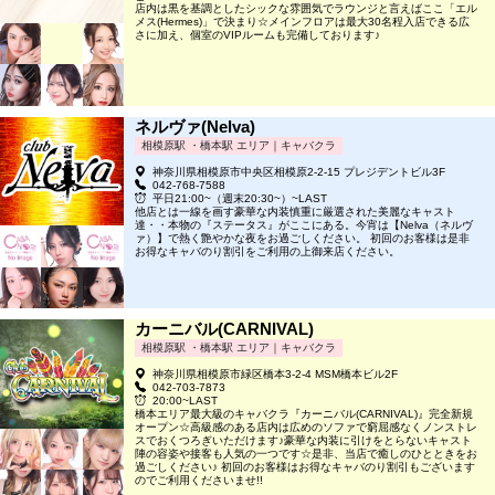
店内は黒を基調としたシックな雰囲気でラウンジと言えばここ「エル
メス(Hermes)」で決まり☆メインフロアは最大30名程入店できる広
さに加え、個室のVIPルームも完備しております♪
ネルヴァ(Nelva)
相模原駅 ・橋本駅 エリア｜キャバクラ
神奈川県相模原市中央区相模原2-2-15 プレジデントビル3F
042-768-7588
平日21:00~（週末20:30~）~LAST
他店とは一線を画す豪華な内装慎重に厳選された美麗なキャスト
達・・本物の『ステータス』がここにある。今宵は【Nelva（ネルヴ
ァ）】で熱く艶やかな夜をお過ごしください。 初回のお客様は是非
お得なキャバのり割引をご利用の上御来店ください。
カーニバル(CARNIVAL)
相模原駅 ・橋本駅 エリア｜キャバクラ
神奈川県相模原市緑区橋本3-2-4 MSM橋本ビル2F
042-703-7873
20:00~LAST
橋本エリア最大級のキャバクラ『カーニバル(CARNIVAL)』完全新規
オープン☆高級感のある店内は広めのソファで窮屈感なくノンストレ
スでおくつろぎいただけます♪豪華な内装に引けをとらないキャスト
陣の容姿や接客も人気の一つです☆是非、当店で癒しのひとときをお
過ごしください♪ 初回のお客様はお得なキャバのり割引もございます
のでご利用くださいませ!!