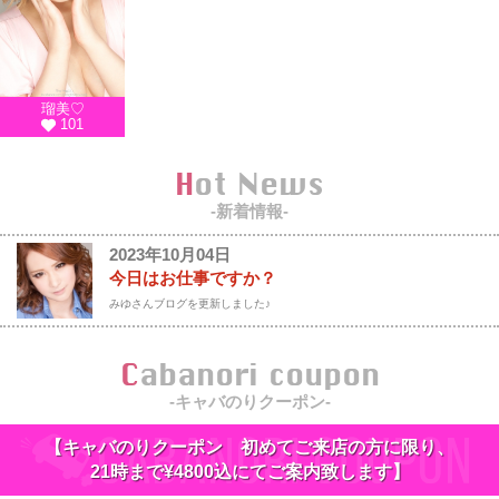
瑠美♡
101
Hot News
-新着情報-
2023年10月04日
今日はお仕事ですか？
みゆさんブログを更新しました♪
Cabanori coupon
-キャバのりクーポン-
【キャバのりクーポン 初めてご来店の方に限り、
21時まで¥4800込にてご案内致します】