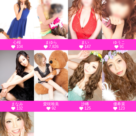
心桜
まゆら
まい
ゆうこ
104
7,826
147
91
まなみ
愛咲唯美
沙稀
優希菜
132
92
125
123