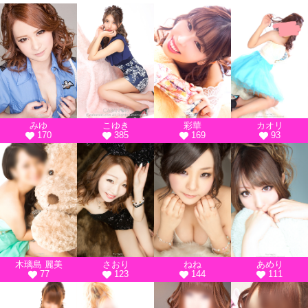
みゆ
こゆき
彩華
カオリ
170
385
169
93
木璃島 麗美
さおり
ねね
あめり
77
123
144
111