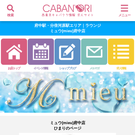
検索
メニュー
府中駅・分倍河原駅エリア｜ラウンジ
ミュウ(mieu)府中店
お店トップ
イベント情報
ショップブログ
メルマガ
求人情報
ミュウ(mieu)府中店
ひまりのページ