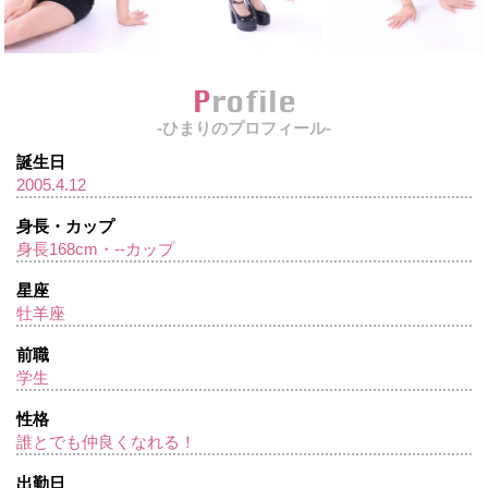
Profile
-ひまりのプロフィール-
誕生日
2005.4.12
身長・カップ
身長168cm・--カップ
星座
牡羊座
前職
学生
性格
誰とでも仲良くなれる！
出勤日