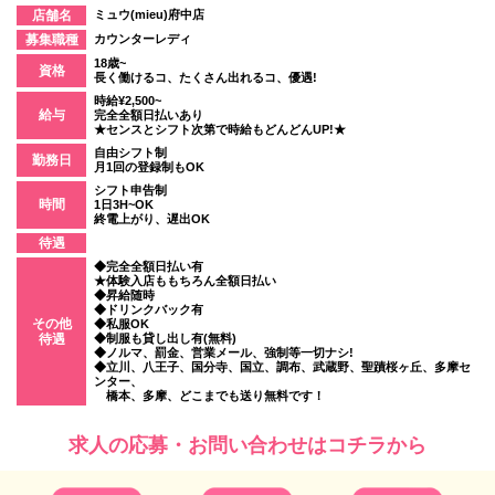
店舗名
ミュウ(mieu)府中店
募集職種
カウンターレディ
18歳~
資格
長く働けるコ、たくさん出れるコ、優遇!
時給¥2,500~
給与
完全全額日払いあり
★センスとシフト次第で時給もどんどんUP!★
自由シフト制
勤務日
月1回の登録制もOK
シフト申告制
時間
1日3H~OK
終電上がり、遅出OK
待遇
◆完全全額日払い有
★体験入店ももちろん全額日払い
◆昇給随時
◆ドリンクバック有
その他
◆私服OK
待遇
◆制服も貸し出し有(無料)
◆ノルマ、罰金、営業メール、強制等一切ナシ!
◆立川、八王子、国分寺、国立、調布、武蔵野、聖蹟桜ヶ丘、多摩セ
ンター、
橋本、多摩、どこまでも送り無料です！
求人の応募・お問い合わせはコチラから