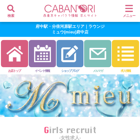
検索
メニュー
府中駅・分倍河原駅エリア｜ラウンジ
ミュウ(mieu)府中店
お店トップ
イベント情報
ショップブログ
メルマガ
求人情報
Girls recruit
-女性求人-