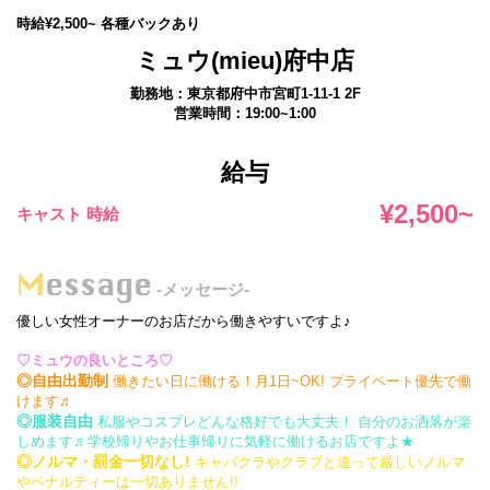
時給¥2,500~ 各種バックあり
ミュウ(mieu)府中店
勤務地：東京都府中市宮町1-11-1 2F
営業時間：19:00~1:00
給与
¥2,500~
キャスト 時給
Message
-メッセージ-
優しい女性オーナーのお店だから働きやすいですよ♪
♡ミュウの良いところ♡
◎自由出勤制
働きたい日に働ける！月1日~OK! プライベート優先で働
けます♬
◎服装自由
私服やコスプレどんな格好でも大丈夫！ 自分のお洒落が楽
しめます♬学校帰りやお仕事帰りに気軽に働けるお店ですよ★
◎ノルマ・罰金一切なし!
キャバクラやクラブと違って厳しいノルマ
やペナルティーは一切ありません!!