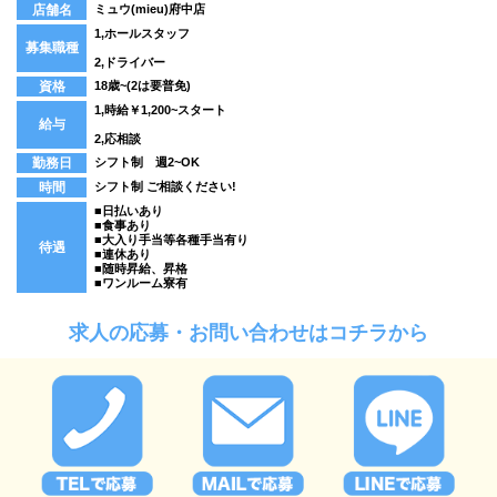
店舗名
ミュウ(mieu)府中店
1,ホールスタッフ
募集職種
2,ドライバー
資格
18歳~(2は要普免)
1,時給￥1,200~スタート
給与
2,応相談
勤務日
シフト制 週2~OK
時間
シフト制 ご相談ください!
■日払いあり
■食事あり
■大入り手当等各種手当有り
待遇
■連休あり
■随時昇給、昇格
■ワンルーム寮有
求人の応募・お問い合わせはコチラから