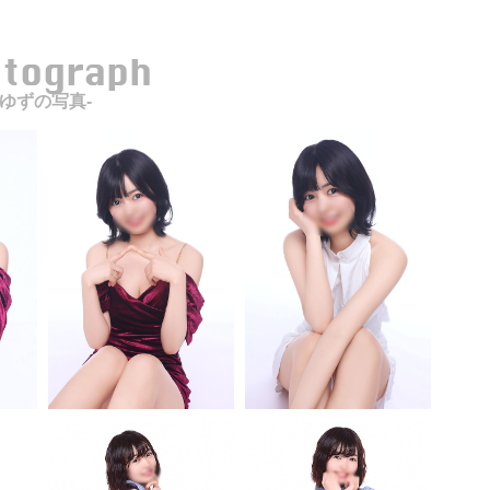
otograph
-ゆずの写真-