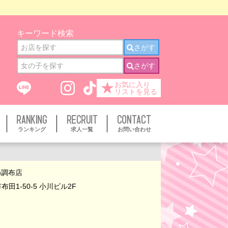
キーワード検索
さがす
さがす
★
お気に入り
リストを見る
ランキング
求人一覧
お問い合わせ
u)調布店
田1-50-5 小川ビル2F