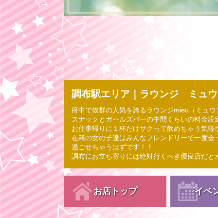
調布駅エリア｜ラウンジ ミュウ(m
府中で抜群の人気を誇るラウンジmieu（ミュウ）
スナックとガールズバーの中間くらいの料金設
お仕事帰りに１杯だけサクって飲めちゃう気軽
在籍の女の子達はみんなフレンドリーで一度会
過ごせちゃうはずです！！
調布にお立ち寄りには絶対行くべき優良店だと
お店トップ
イベ