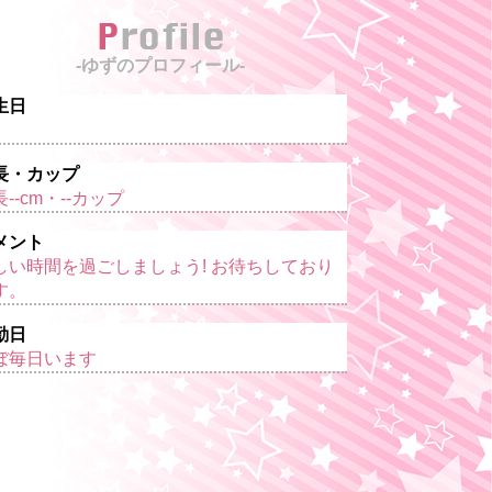
Profile
-ゆずのプロフィール-
生日
長・カップ
--cm・--カップ
メント
しい時間を過ごしましょう! お待ちしており
す。
勤日
ぼ毎日います