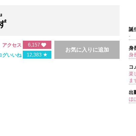
u
ず
誕
-
6,157
アクセス
身
お気に入りに追加
★
12,383
身長
ログいいね
コ
楽
ま
出
ほ