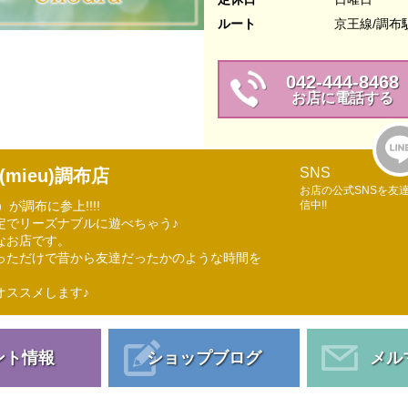
ルート
京王線/調布
042-444-8468
お店に電話する
SNS
ieu)調布店
お店の公式SNSを友
が調布に参上!!!!
信中!!
定でリーズナブルに遊べちゃう♪
なお店です。
っただけで昔から友達だったかのような時間を
オススメします♪
ント情報
ショップブログ
メル