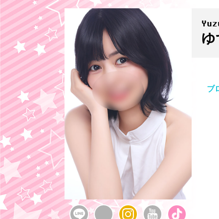
Yuz
ゆ
ブ