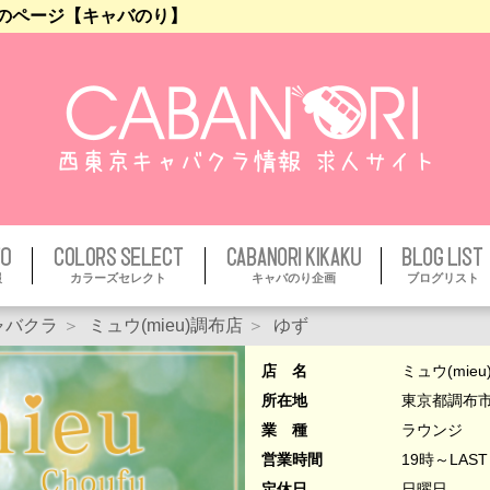
ゆずのページ【キャバのり】
報
カラーズセレクト
キャバのり企画
ブログリスト
ャバクラ
ミュウ(mieu)調布店
ゆず
店 名
ミュウ(mie
所在地
東京都調布市布
業 種
ラウンジ
営業時間
19時～LAST
定休日
日曜日