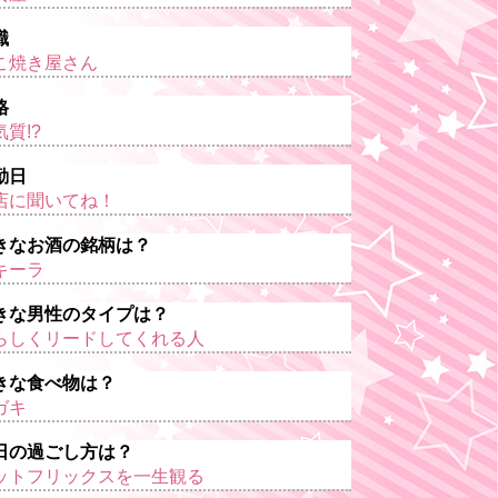
職
こ焼き屋さん
格
気質!?
勤日
店に聞いてね！
きなお酒の銘柄は？
キーラ
きな男性のタイプは？
らしくリードしてくれる人
きな食べ物は？
ガキ
日の過ごし方は？
ットフリックスを一生観る