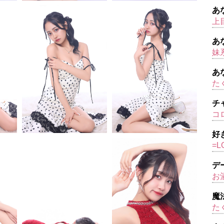
あ
上目
あ
妹
あ
た
チ
コ
好
=L
デ
お
魔
た