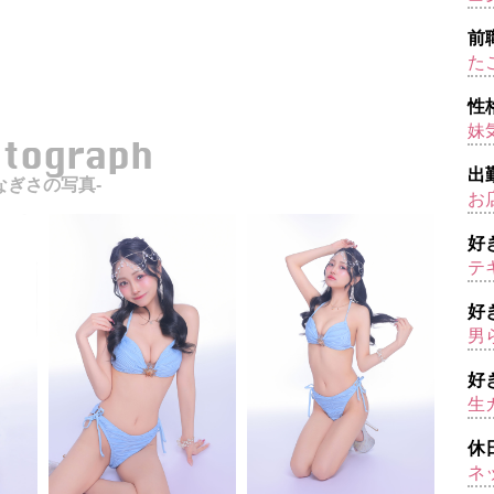
前
た
性
妹
otograph
出
なぎさの写真-
お
好
テ
好
男
好
生
休
ネ