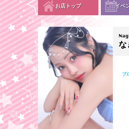
お店トップ
イベ
Nag
な
ブ