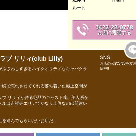
ルート
0422-22-0778
お店に電話する
SNS
リィ(club Lilly)
お店の公式SNSを友
がふさわしすぎるハイクオリティなキャバクラ
信中!!
一瞬で忘れさせてくれる落ち着いた極上空間が
ラブ リリィが誇る絶品のキャスト達。美人系か
ベルは吉祥寺エリアでかなり上位なのは間違い
。
足を運んでもらいたいお店だ。