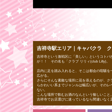
吉祥寺駅エリア｜キャバクラ クラブ リ
吉祥寺という激戦区に「美しい」というコトバ
が！！ その名も「クラブ リリィ(club Lilly)。
店内に足を踏み入れると、そこは都会の喧騒を
広がる。
さらにそんな素敵な場所に花を添えるのが、ク
らかわいい系までジャンルは幅広いが、そのレ
ない。
こんな場所で飲むお酒のなんという愉しいこと
吉祥寺でお店選びに迷っているなら間違いなく