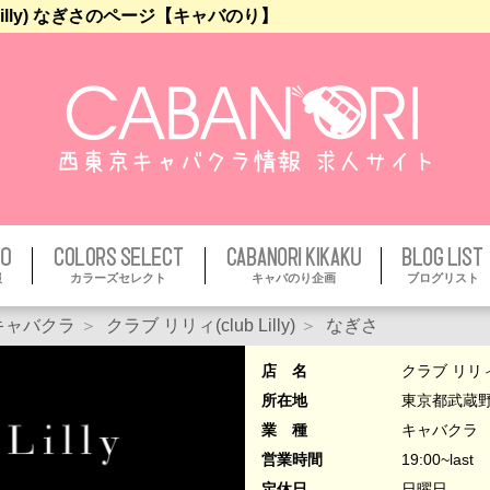
Lilly) なぎさのページ【キャバのり】
報
カラーズセレクト
キャバのり企画
ブログリスト
キャバクラ
クラブ リリィ(club Lilly)
なぎさ
店 名
クラブ リリィ(cl
所在地
東京都武蔵野
業 種
キャバクラ
営業時間
19:00~last
定休日
日曜日