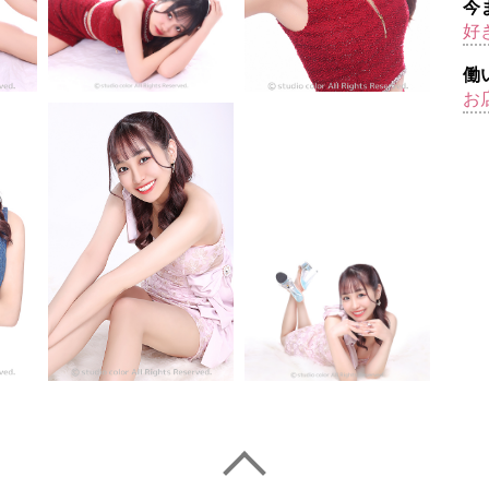
今
好
働
お