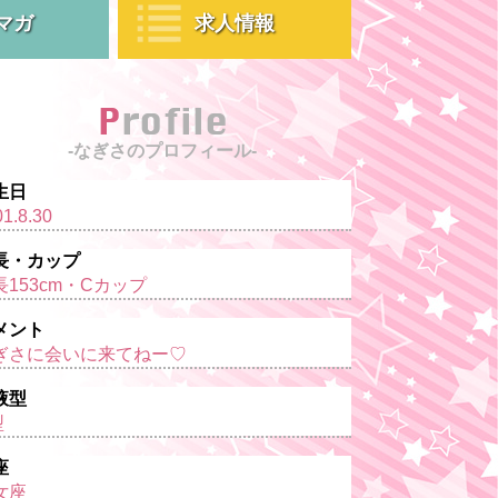
マガ
求人情報
Profile
-なぎさのプロフィール-
生日
1.8.30
長・カップ
長153cm・Cカップ
メント
ぎさに会いに来てねー♡
液型
型
座
女座