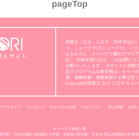
pageTop
西東京（立川・八王子・吉祥寺ほか
ラ、ニュークラブ(ニュークラ)、パ
はもちろん、キャバクラ嬢のグラビ
結！ 18歳未満の方は、これ以降に
お断りいたします。 当サイトに掲載
及びプログラムの著作権は、キャバ
用・無断転載・無断複製する事を堅
Copyright©西東京 立川 八王子 キャバクラ
アアーカイブ
ランキング
キャバのり企画
ブログリスト
求人情報
お問い
キャバクラ地域一覧
/
/
/
/
/
府中駅・分倍河原駅
調布駅
小作駅・拝島駅
所沢駅・久米川 周辺
町田駅
本厚木