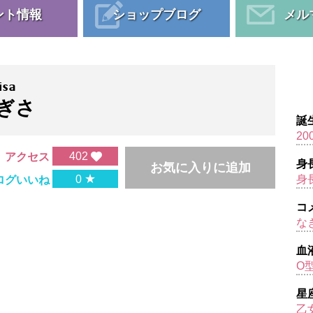
ント情報
ショップブログ
メル
isa
ぎさ
誕
200
402
アクセス
身
お気に入りに追加
★
0
身
ログいいね
コ
な
血
O
星
乙