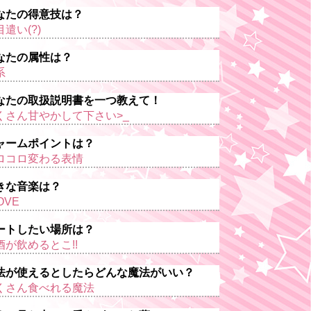
なたの得意技は？
遣い(?)
なたの属性は？
系
なたの取扱説明書を一つ教えて！
くさん甘やかして下さい>_
ャームポイントは？
ロコロ変わる表情
きな音楽は？
OVE
ートしたい場所は？
酒が飲めるとこ!!
法が使えるとしたらどんな魔法がいい？
くさん食べれる魔法