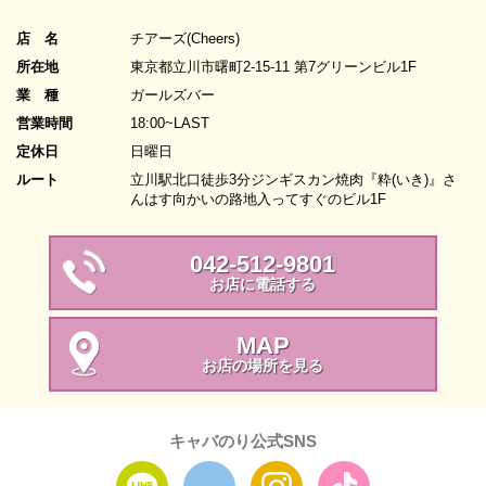
店 名
チアーズ(Cheers)
所在地
東京都立川市曙町2-15-11 第7グリーンビル1F
業 種
ガールズバー
営業時間
18:00~LAST
定休日
日曜日
ルート
立川駅北口徒歩3分ジンギスカン焼肉『粋(いき)』さ
んはす向かいの路地入ってすぐのビル1F
042-512-9801
お店に電話する
MAP
お店の場所を見る
キャバのり公式SNS