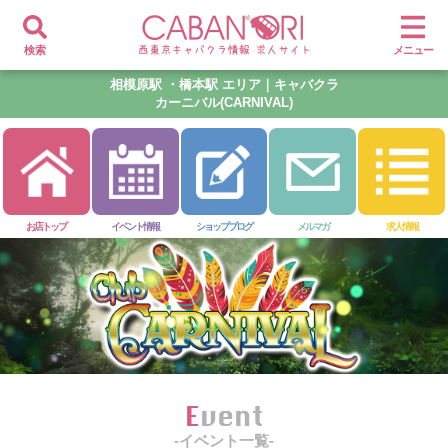
検索
メニュー
相模原駅 ・橋本駅 エリア｜キャバクラ
カーニバル(CARNIVAL)
お店トップ
イベント情報
ショップブログ
メルマガ
求人情報
Event
-イベント一覧-