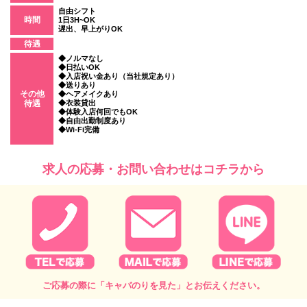
自由シフト
時間
1日3H~OK
遅出、早上がりOK
待遇
◆ノルマなし
◆日払いOK
◆入店祝い金あり（当社規定あり）
◆送りあり
その他
◆ヘアメイクあり
待遇
◆衣装貸出
◆体験入店何回でもOK
◆自由出勤制度あり
◆Wi-Fi完備
求人の応募・お問い合わせはコチラから
ご応募の際に「キャバのりを見た」とお伝えください。