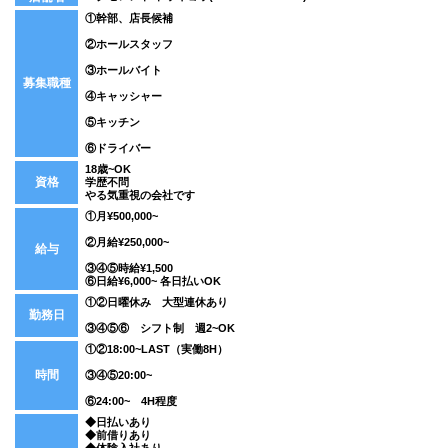
①幹部、店長候補
②ホールスタッフ
③ホールバイト
募集職種
④キャッシャー
⑤キッチン
⑥ドライバー
18歳~OK
資格
学歴不問
やる気重視の会社です
①月¥500,000~
②月給¥250,000~
給与
③④⑤時給¥1,500
⑥日給¥6,000~ 各日払いOK
①②日曜休み 大型連休あり
勤務日
③④⑤⑥ シフト制 週2~OK
①②18:00~LAST（実働8H）
時間
③④⑤20:00~
⑥24:00~ 4H程度
◆日払いあり
◆前借りあり