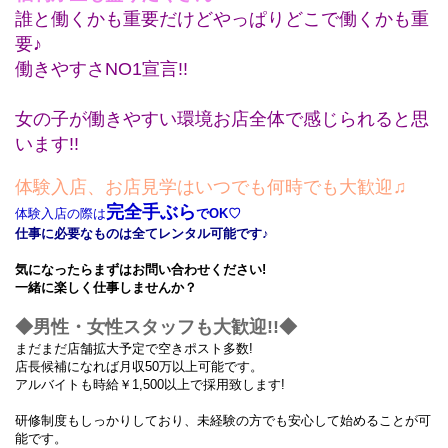
誰と働くかも重要だけどやっぱりどこで働くかも重
要♪
働きやすさNO1宣言!!
女の子が働きやすい環境お店全体で感じられると思
います!!
体験入店、お店見学はいつでも何時でも大歓迎♫
完全手ぶら
体験入店の際は
でOK♡
仕事に必要なものは全てレンタル可能です♪
気になったらまずはお問い合わせください!
一緒に楽しく仕事しませんか？
◆男性・女性スタッフも大歓迎!!◆
まだまだ店舗拡大予定で空きポスト多数!
店長候補になれば月収50万以上可能です。
アルバイトも時給￥1,500以上で採用致します!
研修制度もしっかりしており、未経験の方でも安心して始めることが可
能です。