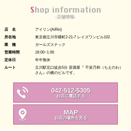
Shop information
-店舗情報-
店 名
アイリン(AiRin)
所在地
東京都立川市曙町2-21-7 レイズワンビル102
業 種
ガールズスナック
営業時間
18:00~1:00
定休日
年中無休
ルート
立川駅北口徒歩5分 居酒屋『 千栄乃和（ちえのわ）
さん』の横のビルです。
042-512-5305
お店に電話する
MAP
お店の場所を見る