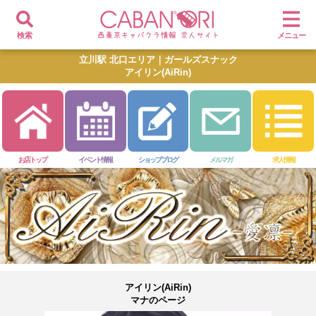
検索
メニュー
立川駅 北口エリア｜ガールズスナック
アイリン(AiRin)
お店トップ
イベント情報
ショップブログ
メルマガ
求人情報
アイリン(AiRin)
マナのページ