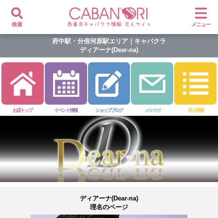
検索
メニュー
府中駅・分倍河原駅エリア｜キャバクラ
ディアーナ(Dear-na)
お店トップ
イベント情報
ショップブログ
メルマガ
求人情報
ディアーナ(Dear-na)
理名のページ