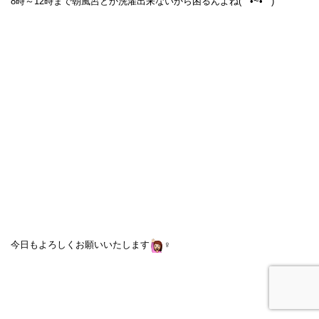
8時～12時まで朝風呂とか洗濯出来ないから困るんよね( ˘ •~• ˘ )
今日もよろしくお願いいたします
‍♀️