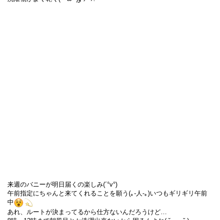
来週のバニーが明日届くの楽しみ(´°v°)
午前指定にちゃんと来てくれることを願う(｡-人-｡)いつもギリギリ午前
中
あれ、ルートが決まってるから仕方ないんだろうけど…