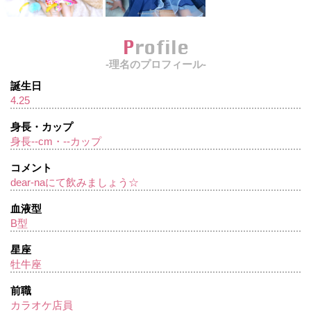
Profile
-理名のプロフィール-
誕生日
4.25
身長・カップ
身長--cm・--カップ
コメント
dear-naにて飲みましょう☆
血液型
B型
星座
牡牛座
前職
カラオケ店員