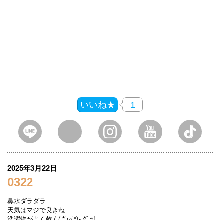
いいね★
1
2025年3月22日
0322
鼻水ダラダラ
天気はマジで良きね
洗濯物がよく乾く( *˙ω˙*)و ｸﾞｯ!