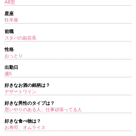
AB型
星座
牡羊座
前職
スタバの副店長
性格
おっとり
出勤日
週5
好きなお酒の銘柄は？
デザートワイン
好きな男性のタイプは？
思いやりのある人、仕事頑張ってる人
好きな食べ物は？
お寿司、オムライス