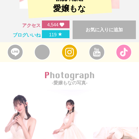
愛嬢もな
4,544
アクセス
お気に入りに追加
★
119
ブログいいね
Photograph
-愛嬢もなの写真-