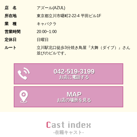
店 名
アズール(AZUL)
所在地
東京都立川市曙町2-22-4 平田ビル1F
業 種
キャバクラ
営業時間
20:00~1:00
定休日
日曜日
ルート
立川駅北口徒歩3分焼き鳥屋『大舞（ダイブ）』さん
並びのビルです。
042-519-3199
お店に電話する
MAP
お店の場所を見る
Cast index
-在籍キャスト-