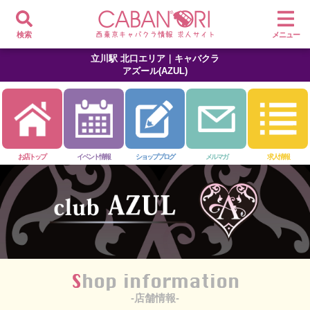
検索
メニュー
立川駅 北口エリア｜キャバクラ
アズール(AZUL)
お店トップ
イベント情報
ショップブログ
メルマガ
求人情報
Shop information
-店舗情報-