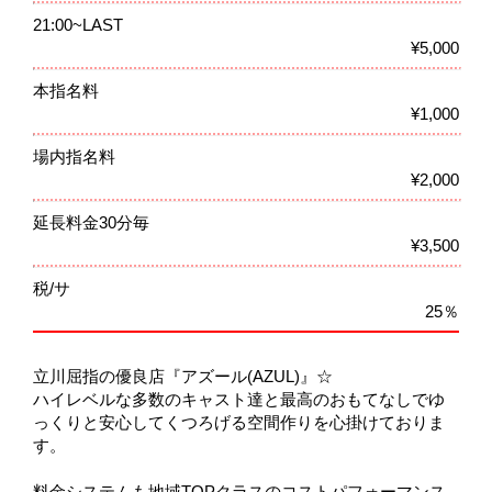
21:00~LAST
¥5,000
本指名料
¥1,000
場内指名料
¥2,000
延長料金30分毎
¥3,500
税/サ
25％
立川屈指の優良店『アズール(AZUL)』☆
ハイレベルな多数のキャスト達と最高のおもてなしでゆ
っくりと安心してくつろげる空間作りを心掛けておりま
す。
料金システムも地域TOPクラスのコストパフォーマンス