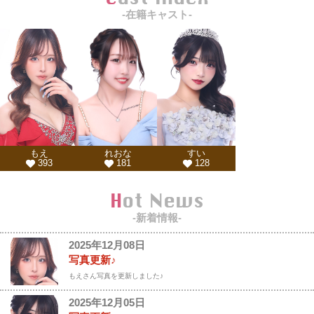
-在籍キャスト-
もえ
れおな
すい
393
181
128
Hot News
-新着情報-
2025年12月08日
写真更新♪
もえさん写真を更新しました♪
2025年12月05日