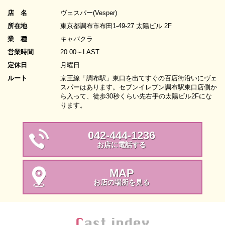
店 名
ヴェスパー(Vesper)
所在地
東京都調布市布田1-49-27 太陽ビル 2F
業 種
キャバクラ
営業時間
20:00～LAST
定休日
月曜日
ルート
京王線「調布駅」東口を出てすぐの百店街沿いにヴェ
スパーはあります。セブンイレブン調布駅東口店側か
ら入って、徒歩30秒くらい先右手の太陽ビル2Fにな
ります。
042-444-1236
お店に電話する
MAP
お店の場所を見る
Cast index