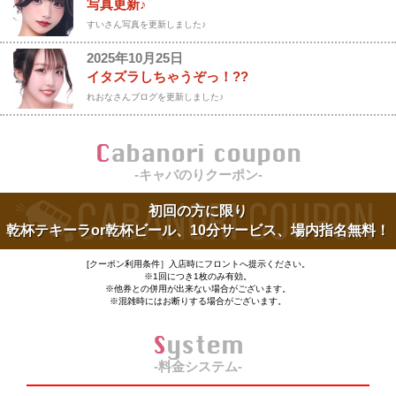
写真更新♪
すいさん写真を更新しました♪
2025年10月25日
イタズラしちゃうぞっ！?︎?︎
れおなさんブログを更新しました♪
Cabanori coupon
-キャバのりクーポン-
初回の方に限り
乾杯テキーラor乾杯ビール、10分サービス、場内指名無料！
[クーポン利用条件］入店時にフロントへ提示ください。
※1回につき1枚のみ有効。
※他券との併用が出来ない場合がございます。
※混雑時にはお断りする場合がございます。
System
-料金システム-