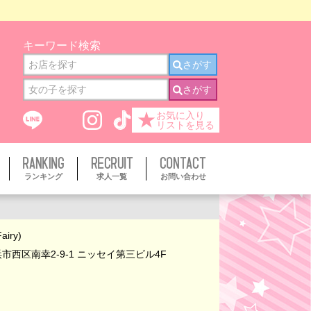
キーワード検索
さがす
さがす
★
お気に入り
リストを見る
ランキング
求人一覧
お問い合わせ
iry)
市西区南幸2-9-1 ニッセイ第三ビル4F