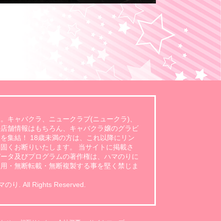
。キャバクラ、ニュークラブ(ニュークラ)、
の店舗情報はもちろん、キャバクラ嬢のグラビ
を集結！ 18歳未満の方は、これ以降にリン
固くお断りいたします。 当サイトに掲載さ
データ及びプログラムの著作権は、ハマのりに
使用・無断転載・無断複製する事を堅く禁じま
 All Rights Reserved.