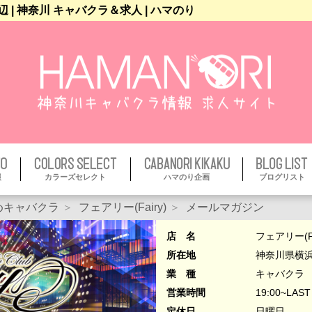
辺 | 神奈川 キャバクラ＆求人 | ハマのり
報
カラーズセレクト
ハマのり企画
ブログリスト
めキャバクラ
フェアリー(Fairy)
メールマガジン
店 名
フェアリー(Fa
所在地
神奈川県横浜
業 種
キャバクラ
営業時間
19:00~LAST
定休日
日曜日