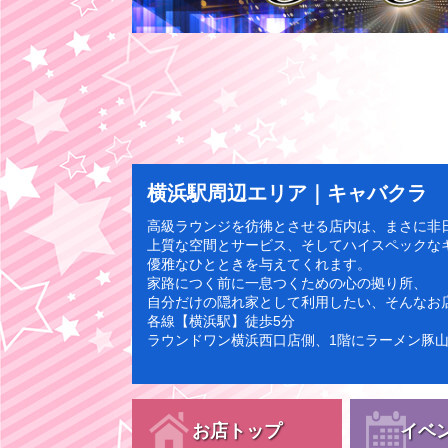
横浜駅周辺エリア｜キャバクラ フェ
高級ラウンジを彷彿とさせる店内は、まさに非
上質な空間とサービス、そしてハイスペックな
優雅なひとときを与えてくれます。
家路につく前に一息つくための心の拠り所、
自分だけの隠れ家として利用したい、そんなお
各線【横浜駅】徒歩5分
ラウンドワン横浜西口店側、1階にラーメン豚山が
お店トップ
イベ