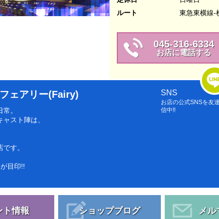
ルート
東急東横線-
045-316-6334
お店に電話する
SNS
アリー(Fairy)
お店の公式SNSを友
日常。
信中!!
キャスト陣は、
店です。
目印!!
ント情報
ショップブログ
メル