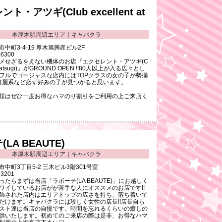
ト・アツギ(Club excellent at
本厚木駅周辺エリア｜キャバクラ
中町3-4-19 厚木旭興産ビル2F
-6300
メせざるをえない機体のお店『エクセレント・アツギ(C
lent atsugi)』がGROUND OPEN !!80人以上が入る広々とし
フルでゴージャスな店内にはTOPクラスの女の子が勢揃
・綺麗系など必ず好みの子が見つかると思います。
様はぜひ一度お得なハマのり割引をご利用の上ご来店く
LA BEAUTE)
本厚木駅周辺エリア｜キャバクラ
中町3丁目5-2 三木ビル3階301号室
-3201
たらまずは当店「ラボーテ(LA BEAUTE)」にお越しく
ワイしているお店がが苦手な人にオススメのお店です!!
飾された店内はエリアトップの広さを持ち、落ち着いて
だけます。キャバクラには珍しく女性の店長!!店長自ら
スト達は当店の自慢です。時間を忘れるくらいの癒しの
供いたします。初めてのご来店の際は是非、お得なハマ