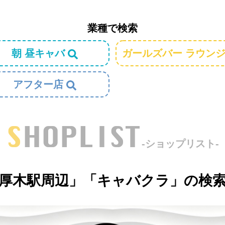
業種で検索
朝 昼キャバ
ガールズバー ラウン
アフター店
SHOPLIST
-ショップリスト-
厚木駅周辺」「キャバクラ」の検