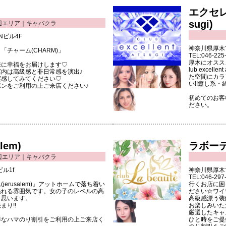
)
エクセレン
sugi)
辺エリア｜キャバクラ
Nビル4F
神奈川県厚木市
チャーム(CHARM)」
TEL:046-225
厚木にオスス
様に幸福をお届けします♡
lub excel
内は高級感と非日常感を演出♪
た空間にカラ
実感してみてください♡
い!!癒し系
ンをご利用の上ご来店ください♪
初めてのお客
ださい。
lem)
ラボーテ(
辺エリア｜キャバクラ
mビル1f
神奈川県厚木市
TEL:046-297
erusalem)』アットホームで落ち着い
行くお店に困っ
溢れる雰囲気です。女の子のレベルの高
ださい☆ワイ
と思います。
高級感漂う装
り!!
お楽しみいた
厳選したキャ
得なハマのり割引をご利用の上ご来店く
ひと時をご提