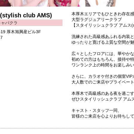
本厚木エリアでもひときわ存在
ish club AMS)
大型ラグジュアリークラブ
キャバクラ
【スタイリッシュクラブ アムス(styli
4-19 厚木旭興産ビル3F
洗練された高級感あふれる内装
77
ゆったりと寛げる上質な空間が
広々としたフロアには、華やか
初めての方はもちろん、接待や
ワンランク上の時間をお楽しみ
さらに、カラオケ付きの個室VI
大人数でのご来店やプライベー
本厚木で高級感のある夜を過ご
ぜひスタイリッシュクラブ アムス(styl
キャスト・スタッフ一同、
皆様のご来店を心よりお待ちし