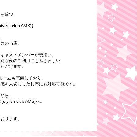
感を放つ
sh club AMS)】
と、
魅力の当店。
なキャストメンバーが勢揃い。
特別な夜のご利用にもふさわしい
いただけます。
Pルームも完備しており、
ト感を大切にしたお席にも対応可能です。
すなら、
ish club AMS)へ。
ております。