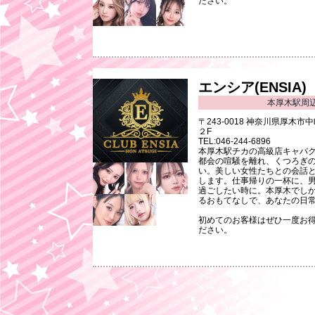
ださい。
エンシア(ENSIA)
本厚木駅周
〒243-0018 神奈川県厚木
２F
TEL:046-244-6896
本厚木駅チカの高級店キャバクラ
都会の喧騒を離れ、くつろぎ
い。美しい女性たちとの会話
します。仕事帰りの一杯に、
過ごしたい時に。本厚木でし
るおもてなしで、あなたの日
初めてのお客様はぜひ一度お
ださい。