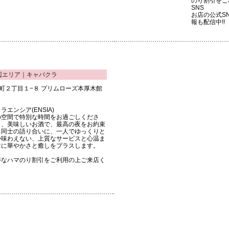
のり割引をご
SNS
お店の公式S
報も配信中!!
辺エリア｜キャバクラ
市中町２丁目１−８ プリムローズ本厚木館
エンシア(ENSIA)
の空間で特別な時間をお過ごしくださ
と、美味しいお酒で、最高の夜をお約束
男同士の語り合いに、一人でゆっくりと
か味わえない、上質なサービスと心温ま
常に華やかさと癒しをプラスします。
得なハマのり割引をご利用の上ご来店く