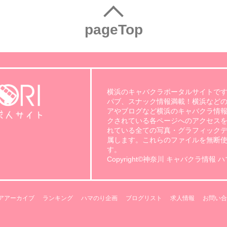
pageTop
横浜のキャバクラポータルサイトです
パブ、スナック情報満載！横浜など
アやブログなど横浜のキャバクラ情報
クされている各ページへのアクセスを
れている全ての写真・グラフィック
属します。これらのファイルを無断
す。
Copyright©神奈川 キャバクラ情報 ハマのり.
アアーカイブ
ランキング
ハマのり企画
ブログリスト
求人情報
お問い合