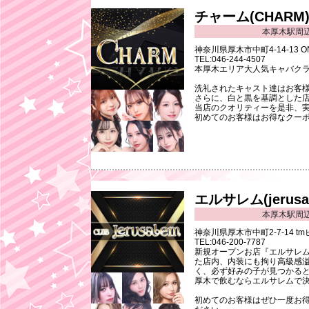
チャーム(CHARM
本厚木駅周
神奈川県厚木市中町4-14-13 O
TEL:046-244-4507
本厚木エリア大人気キャバクラ「
洗礼されたキャスト達はお客
さらに、白と黒を基調とした店
当店のクオリティーを是非、
初めてのお客様はお得なクーポ
エルサレム(jerusa
本厚木駅周
神奈川県厚木市中町2-7-14 t
TEL:046-200-7787
新規オープンお店『エルサレム(j
た店内、内装にも拘り高級感
く、必ず好みの子が見つかる
厚木で飲むならエルサレムで決ま
初めてのお客様はぜひ一度お