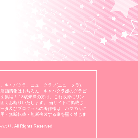
。キャバクラ、ニュークラブ(ニュークラ)、
の店舗情報はもちろん、キャバクラ嬢のグラビ
を集結！ 18歳未満の方は、これ以降にリン
固くお断りいたします。 当サイトに掲載さ
データ及びプログラムの著作権は、ハマのりに
使用・無断転載・無断複製する事を堅く禁じま
 All Rights Reserved.