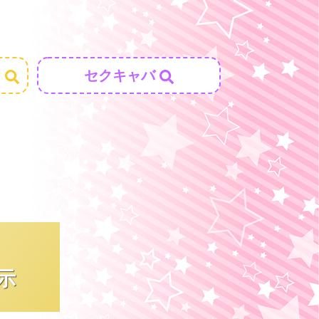
ジ
セクキャバ
示