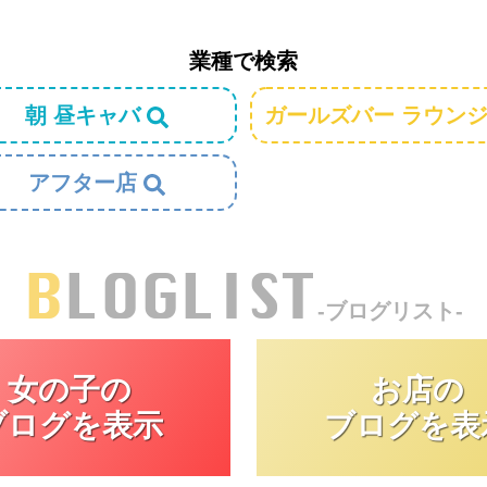
業種で検索
朝 昼キャバ
ガールズバー ラウン
アフター店
BLOGLIST
-ブログリスト-
女の子の
お店の
ブログを表示
ブログを表