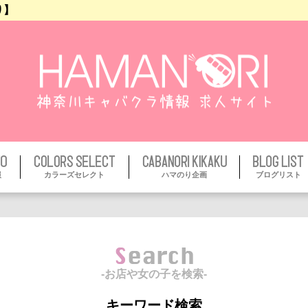
り】
報
カラーズセレクト
ハマのり企画
ブログリスト
Search
-お店や女の子を検索-
キーワード検索