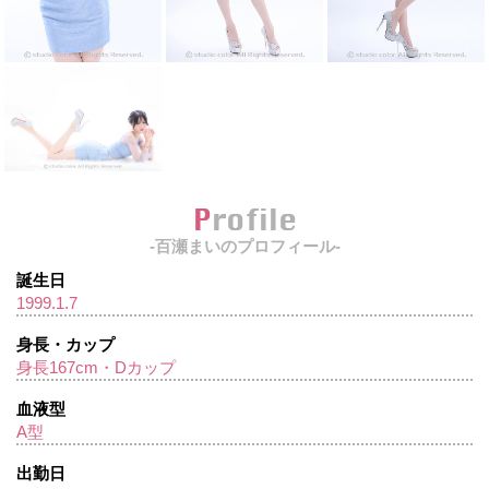
Profile
-百瀬まいのプロフィール-
誕生日
1999.1.7
身長・カップ
身長167cm・Dカップ
血液型
A型
出勤日