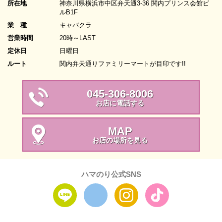
所在地
神奈川県横浜市中区弁天通3-36 関内プリンス会館ビ
ルB1F
業 種
キャバクラ
営業時間
20時～LAST
定休日
日曜日
ルート
関内弁天通りファミリーマートが目印です!!
045-306-8006
お店に電話する
MAP
お店の場所を見る
ハマのり公式SNS