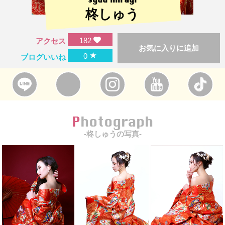
柊しゅう
182
アクセス
お気に入りに追加
★
0
ブログいいね
Photograph
-柊しゅうの写真-