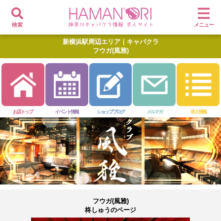
検索
メニュー
新横浜駅周辺エリア｜キャバクラ
フウガ(風雅)
お店トップ
イベント情報
ショップブログ
メルマガ
求人情報
フウガ(風雅)
柊しゅうのページ