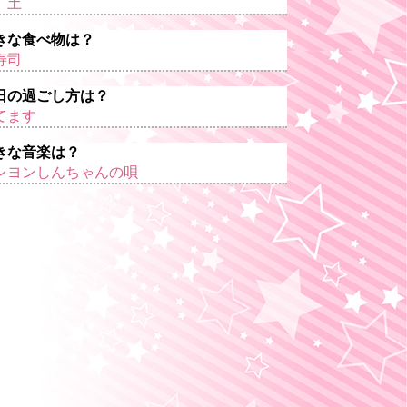
、土
きな食べ物は？
寿司
日の過ごし方は？
てます
きな音楽は？
レヨンしんちゃんの唄