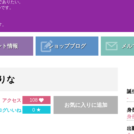
でありたい。
想いです。
す。
ント情報
ショップブログ
メル
りな
誕
-
108
アクセス
お気に入りに追加
★
0
身
ログいいね
身長
出