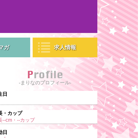
マガ
求人情報
Profile
-まりなのプロフィール-
生日
長・カップ
--cm・--カップ
勤日