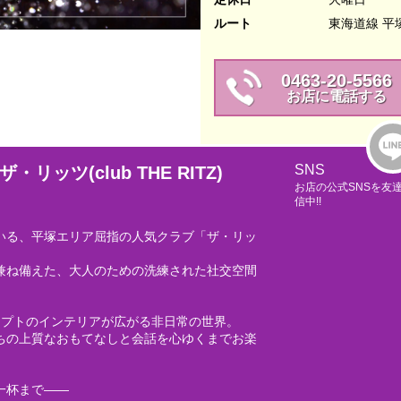
ルート
東海道線 平
0463-20-5566
お店に電話する
SNS
ツ(club THE RITZ)
お店の公式SNSを友
信中!!
いる、平塚エリア屈指の人気クラブ「ザ・リッ
兼ね備えた、大人のための洗練された社交空間
セプトのインテリアが広がる非日常の世界。
ちの上質なおもてなしと会話を心ゆくまでお楽
一杯まで――