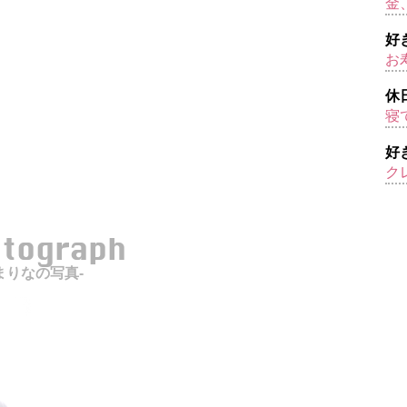
金
好
お
休
寝
好
ク
otograph
まりなの写真-