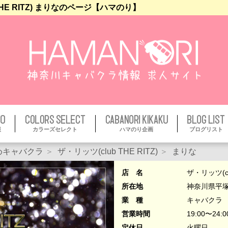
HE RITZ) まりなのページ【ハマのり】
報
カラーズセレクト
ハマのり企画
ブログリスト
めキャバクラ
ザ・リッツ(club THE RITZ)
まりな
店 名
ザ・リッツ(clu
所在地
神奈川県平塚
業 種
キャバクラ
営業時間
19:00〜24:0
定休日
火曜日