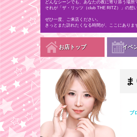
どんなシーンでも、あなたの夜に寄り添う場所
それが「ザ・リッツ（club THE RITZ）」の
ぜひ一度、ご来店ください。
きっとまた訪れたくなる時間が、ここにありま
お店トップ
イベ
ま
ブ