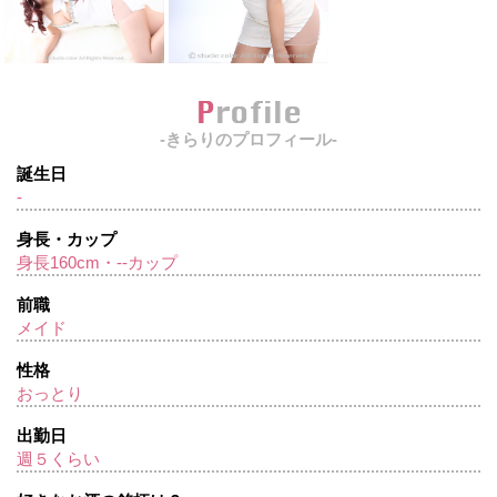
Profile
-きらりのプロフィール-
誕生日
-
身長・カップ
身長160cm・--カップ
前職
メイド
性格
おっとり
出勤日
週５くらい