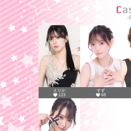
C
-
えりか
すず
123
68