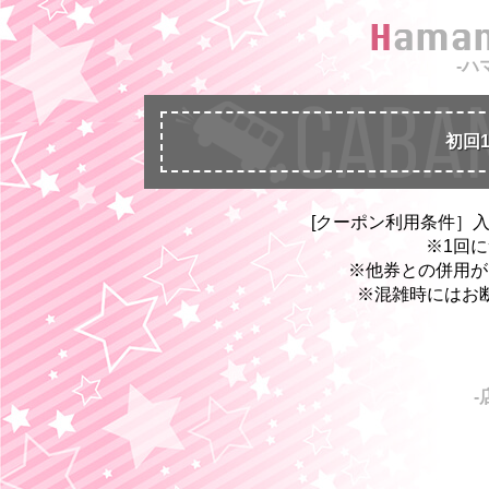
Hama
-ハ
初回1s
[クーポン利用条件］
※1回
※他券との併用が
※混雑時にはお
-