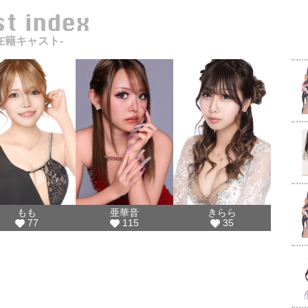
ast index
在籍キャスト-
もも
亜華音
きらら
77
115
35