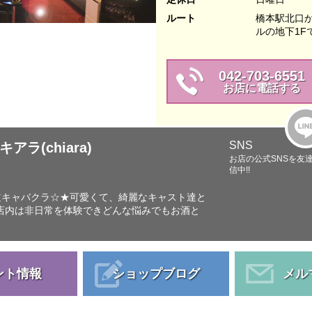
ルート
橋本駅北口か
ルの地下1F
042-703-6551
お店に電話する
SNS
(chiara)
お店の公式SNSを友
信中!!
No.1王道キャバクラ☆★可愛くて、綺麗なキャスト達と
店内は非日常を体験できどんな悩みでもお酒と
ント情報
ショップブログ
メル