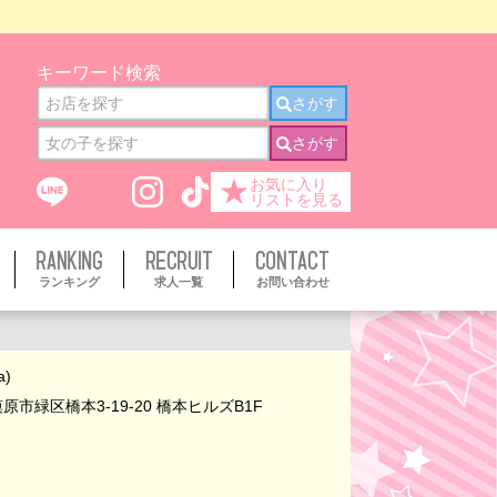
キーワード検索
さがす
さがす
★
お気に入り
リストを見る
ランキング
求人一覧
お問い合わせ
a)
市緑区橋本3-19-20 橋本ヒルズB1F