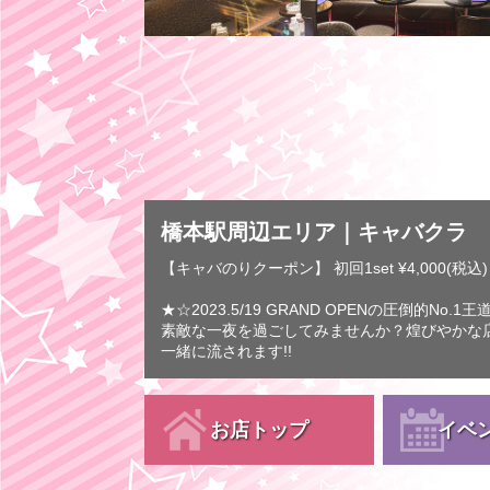
橋本駅周辺エリア｜キャバクラ キアラ
【キャバのりクーポン】 初回1set ¥4,000(税込)
★☆2023.5/19 GRAND OPENの圧倒的
素敵な一夜を過ごしてみませんか？煌びやかな
一緒に流されます!!
お店トップ
イベ