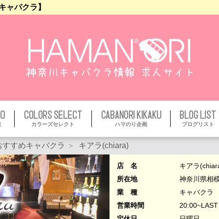
のキャバクラ】
報
カラーズセレクト
ハマのり企画
ブログリスト
おすすめキャバクラ
キアラ(chiara)
店 名
キアラ(chiar
所在地
神奈川県相模原
業 種
キャバクラ
営業時間
20:00~LAST
定休日
日曜日