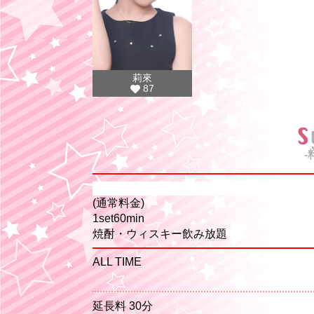
莉來
87
-
(通常料金)
1set60min
焼酎・ウィスキー飲み放題
ALL TIME
延長料 30分