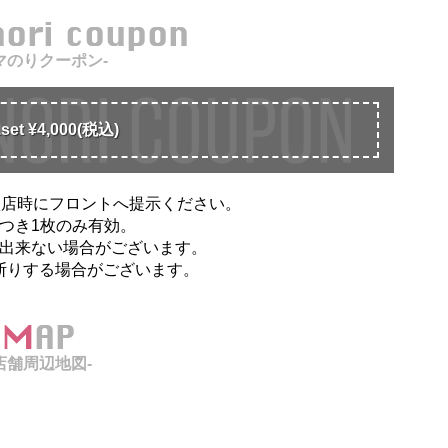
nori coupon
マのりクーポン-
et ¥4,000(税込)
入店時にフロントへ提示ください。
につき1枚のみ有効。
出来ない場合がございます。
断りする場合がございます。
MAP
店舗周辺地図-